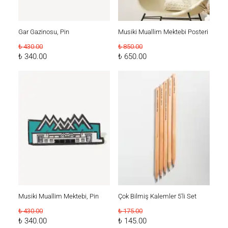
Gar Gazinosu, Pin
Musiki Muallim Mektebi Posteri
₺ 430.00
₺ 850.00
₺ 340.00
₺ 650.00
Musiki Muallim Mektebi, Pin
Çok Bilmiş Kalemler 5'li Set
₺ 430.00
₺ 175.00
₺ 340.00
₺ 145.00