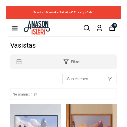
Premium Memleket Paketi 490 TL Kargo Dahil
0
Vasistas
Filtrele
Son eklenen