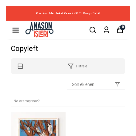
Premium Memleket Paketi 490 TL Kargo Dahil
0
Copyleft
Filtrele
Son eklenen