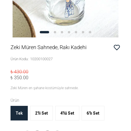
Zeki Müren Sahnede, Rakı Kadehi
Ürün Kodu
:
10200100027
₺ 430.00
₺ 350.00
Zeki Müren en şahane kostümüyle sahnede.
Ürün
Tek
2'li Set
4'lü Set
6'lı Set