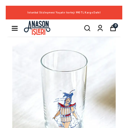
İstanbul Sözleşmesi Yaşatır korteji 990 TL Kargo Dahil
0