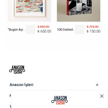
₺ 850.00
₺ 725.00
“Bugün Ayın Kaçı?” Poster
%
24
100 Dublede Cumhuriyet Tarihi
%
79
₺ 650.00
₺ 150.00
‎ Anason İşleri
‎ Hesap
‎ Yasal metinler