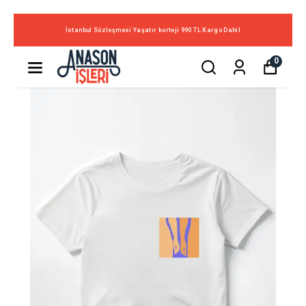
İstanbul Sözleşmesi Yaşatır korteji 990 TL Kargo Dahil
0