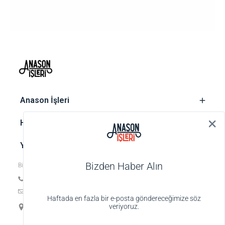
‎ Anason İşleri
‎ Hesap
‎ Yasal metinler
Bizden Haber Alın
Bize ulaşın
Tel: +90 212 252 74 25
E-posta:
biz@anasonisleri.com
Haftada en fazla bir e-posta göndereceğimize söz
19 Mayıs Mah. Veteriner Hilmi Sok., Hilmi Palas No:4 K:1 D:4,
veriyoruz.
34363 Şişli-İstanbul