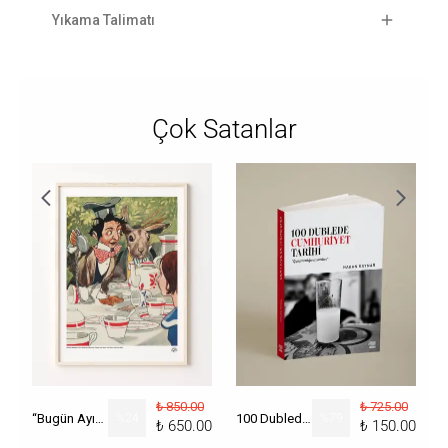
Yıkama Talimatı
Çok Satanlar
₺ 850.00
₺ 725.00
“Bugün Ayın Kaçı?” Poster
%
24
100 Dublede Cumhuriyet Tarihi
%
79
₺ 650.00
₺ 150.00