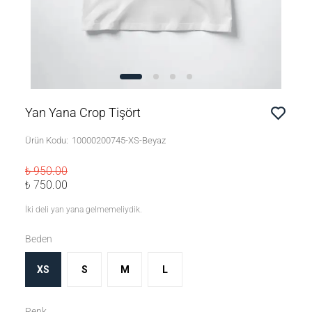
Yan Yana Crop Tişört
Ürün Kodu
:
10000200745-XS-Beyaz
₺ 950.00
₺ 750.00
İki deli yan yana gelmemeliydik.
Beden
XS
S
M
L
Renk