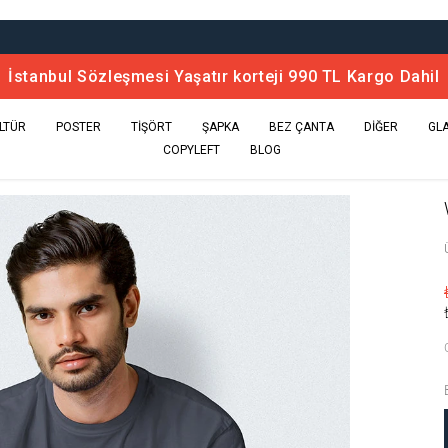
n Rakı Şarap Kitapları 490 TL Kargo Dahil (Kelimeli Ajand
LTÜR
POSTER
TİŞÖRT
ŞAPKA
BEZ ÇANTA
DİĞER
GL
COPYLEFT
BLOG