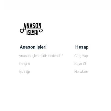
‎ Anason İşleri
‎ Hesap
Anason İşleri nedir, nedendir?
Giriş Yap
İletişim
Kayıt Ol
İşbirliği
Hesabım