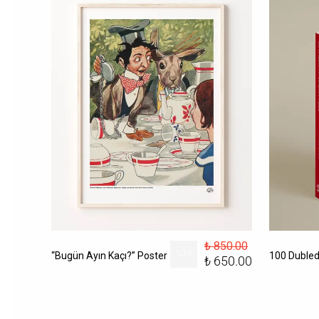
₺ 850.00
156.00
%
24
“Bugün Ayın Kaçı?” Poster
₺ 650.00