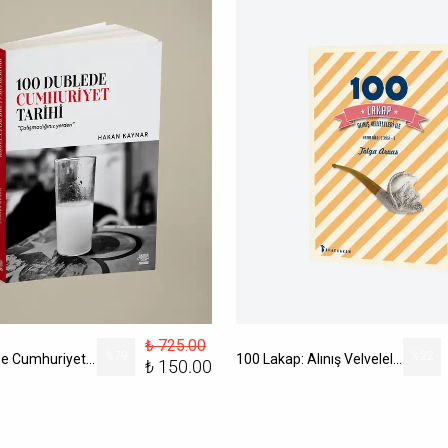
₺ 725.00
%
79
%
22
100 Dublede Cumhuriyet Tarihi
100 Lakap: Alınış Velveleleri İle
₺ 150.00