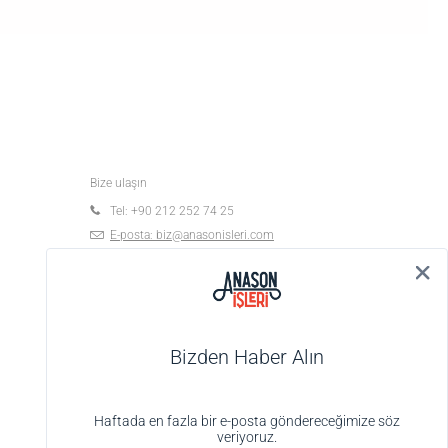
Bize ulaşın
Tel: +90 212 252 74 25
E-posta:
biz@anasonisleri.com
19 Mayıs Mah. Veteriner Hilmi Sok., Hilmi Palas
No:4 K:1 D:4, 34363 Şişli-İstanbul
Bizden Haber Alın
Haftada en fazla bir e-posta göndereceğimize söz
veriyoruz.