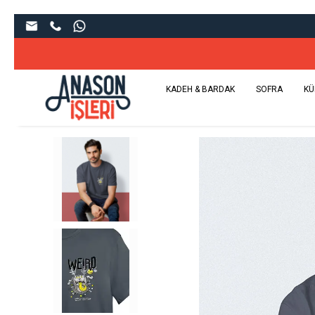
Sınır Tanımaya
KADEH & BARDAK
SOFRA
KÜ