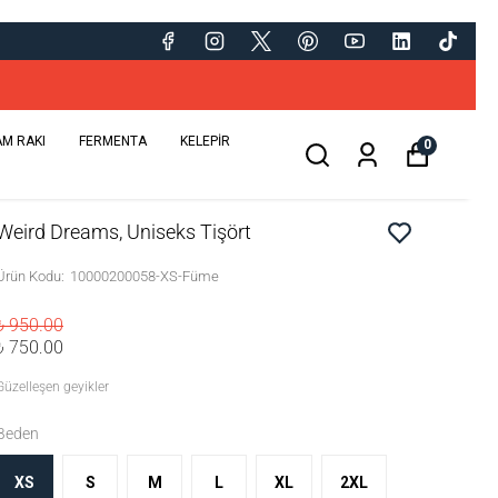
a 2026 hediye!)
AM RAKI
FERMENTA
KELEPİR
0
Weird Dreams, Uniseks Tişört
Ürün Kodu
:
10000200058-XS-Füme
₺ 950.00
₺ 750.00
Güzelleşen geyikler
Beden
XS
S
M
L
XL
2XL