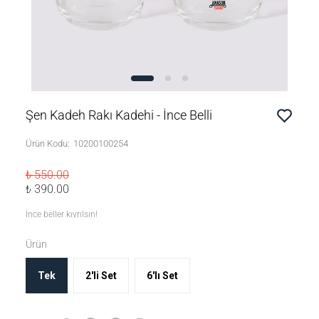
Şen Kadeh Rakı Kadehi - İnce Belli
Ürün Kodu
:
10200100254
₺ 550.00
₺ 390.00
İnce beller kıvrılsın!
Ürün
Tek
2'li Set
6'lı Set