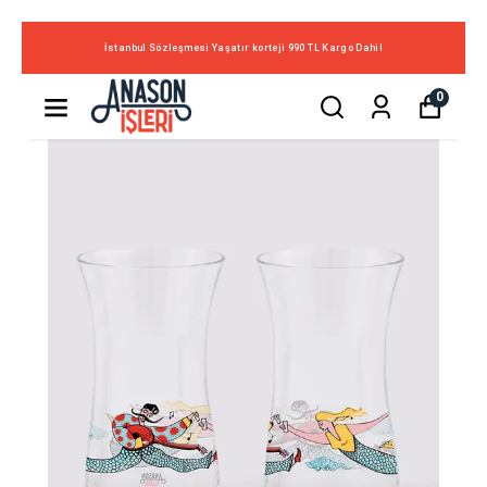
İstanbul Sözleşmesi Yaşatır korteji 990 TL Kargo Dahil
0