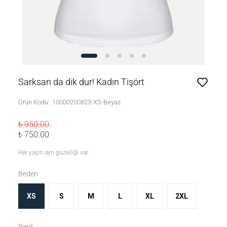
Sarksan da dik dur! Kadın Tişört
Ürün Kodu
:
10000200823-XS-Beyaz
₺ 950.00
₺ 750.00
Her yaşın ayrı güzelliği var.
Beden
XS
S
M
L
XL
2XL
Renk