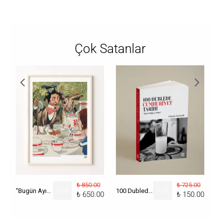
Çok Satanlar
₺ 850.00
₺ 725.00
“Bugün Ayın Kaçı?” Poster
%
24
100 Dublede Cumhuriyet Tarihi
%
79
₺ 650.00
₺ 150.00