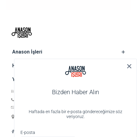
‎ Anason İşleri
‎ Hesap
‎ Yasal metinler
Bizden Haber Alın
Bize ulaşın
Tel: +90 212 252 74 25
E-posta:
biz@anasonisleri.com
Haftada en fazla bir e-posta göndereceğimize söz
19 Mayıs Mah. Veteriner Hilmi Sok., Hilmi Palas No:4 K:1 D:4,
veriyoruz.
34363 Şişli-İstanbul
Alışveriş deneyiminizi iyileştirmek için yasal
E-posta
düzenlemelere uygun çerezler (cookies)