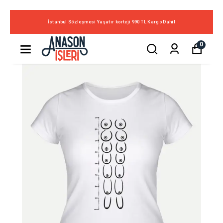
İstanbul Sözleşmesi Yaşatır korteji 990 TL Kargo Dahil
0