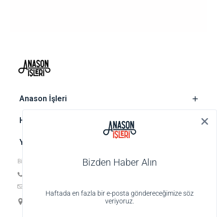
‎ Anason İşleri
‎ Hesap
‎ Yasal metinler
Bizden Haber Alın
Bize ulaşın
Tel: +90 212 252 74 25
E-posta:
biz@anasonisleri.com
Haftada en fazla bir e-posta göndereceğimize söz
19 Mayıs Mah. Veteriner Hilmi Sok., Hilmi Palas No:4 K:1 D:4,
veriyoruz.
34363 Şişli-İstanbul