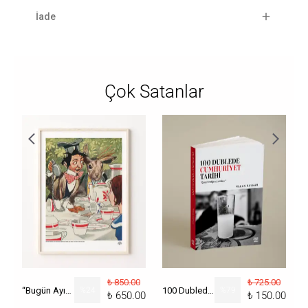
İade
Çok Satanlar
₺ 850.00
₺ 725.00
“Bugün Ayın Kaçı?” Poster
%
24
100 Dublede Cumhuriyet Tarihi
%
79
₺ 650.00
₺ 150.00