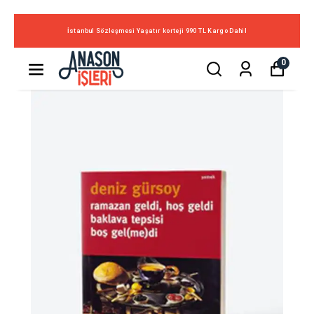
İstanbul Sözleşmesi Yaşatır korteji 990 TL Kargo Dahil
0