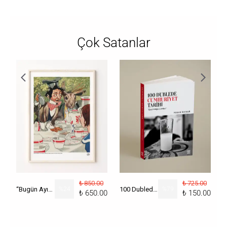
Çok Satanlar
₺ 850.00
₺ 725.00
“Bugün Ayın Kaçı?” Poster
%
24
100 Dublede Cumhuriyet Tarihi
%
79
₺ 650.00
₺ 150.00