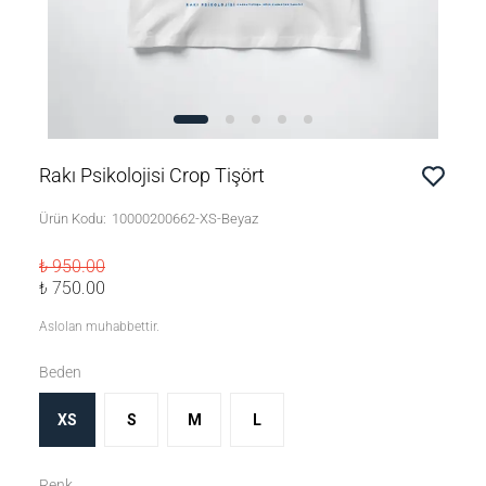
Rakı Psikolojisi Crop Tişört
Ürün Kodu
:
10000200662-XS-Beyaz
₺ 950.00
₺ 750.00
Aslolan muhabbettir.
Beden
XS
S
M
L
Renk