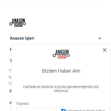
‎ Anason İşleri
‎ Hesap
‎ Yasal metinler
Bizden Haber Alın
Bize ulaşın
Tel: +90 212 252 74 25
E-posta:
biz@anasonisleri.com
Haftada en fazla bir e-posta göndereceğimize söz
19 Mayıs Mah. Veteriner Hilmi Sok., Hilmi Palas No:4 K:1 D:4,
veriyoruz.
34363 Şişli-İstanbul
Alışveriş deneyiminizi iyileştirmek için yasal
E-posta
düzenlemelere uygun çerezler (cookies)