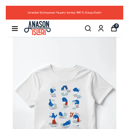
İstanbul Sözleşmesi Yaşatır korteji 990 TL Kargo Dahil
0