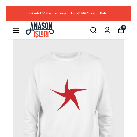
İstanbul Sözleşmesi Yaşatır korteji 990 TL Kargo Dahil
0