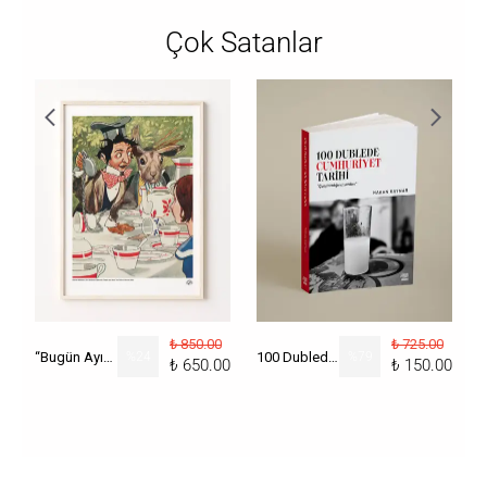
Çok Satanlar
₺ 850.00
₺ 725.00
“Bugün Ayın Kaçı?” Poster
%
24
100 Dublede Cumhuriyet Tarihi
%
79
₺ 650.00
₺ 150.00