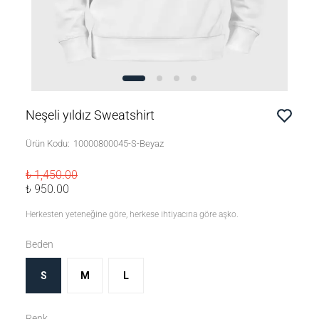
Neşeli yıldız Sweatshirt
Ürün Kodu
:
10000800045-S-Beyaz
₺ 1,450.00
₺ 950.00
Herkesten yeteneğine göre, herkese ihtiyacına göre aşko.
Beden
S
M
L
Renk