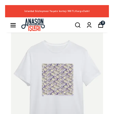
İstanbul Sözleşmesi Yaşatır korteji 990 TL Kargo Dahil
0