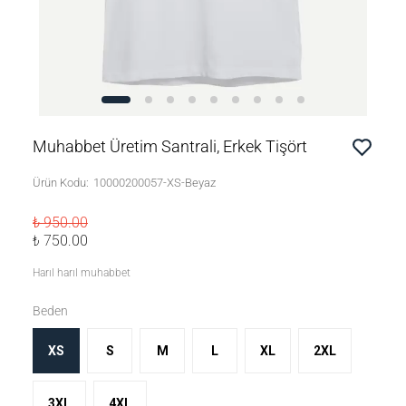
Muhabbet Üretim Santrali, Erkek Tişört
Ürün Kodu
:
10000200057-XS-Beyaz
₺ 950.00
₺ 750.00
Harıl harıl muhabbet
Beden
XS
S
M
L
XL
2XL
3XL
4XL