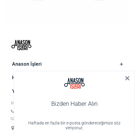
‎ Anason İşleri
‎ Hesap
‎ Yasal metinler
Bizden Haber Alın
Bize ulaşın
Tel: +90 212 252 74 25
E-posta:
biz@anasonisleri.com
Haftada en fazla bir e-posta göndereceğimize söz
19 Mayıs Mah. Veteriner Hilmi Sok., Hilmi Palas No:4 K:1 D:4,
veriyoruz.
34363 Şişli-İstanbul