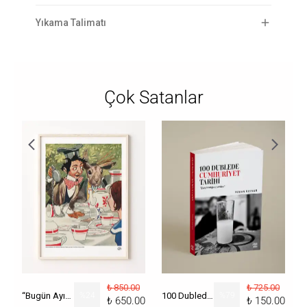
Yıkama Talimatı
Çok Satanlar
₺ 850.00
₺ 725.00
“Bugün Ayın Kaçı?” Poster
%
24
100 Dublede Cumhuriyet Tarihi
%
79
₺ 650.00
₺ 150.00