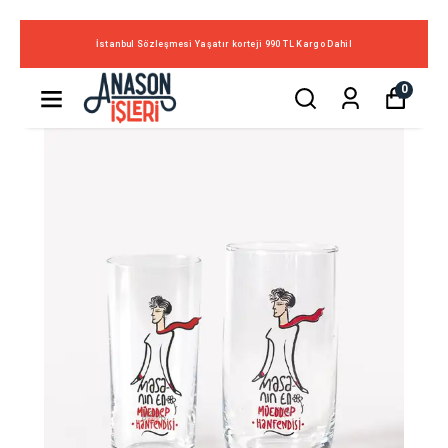
İstanbul Sözleşmesi Yaşatır korteji 990 TL Kargo Dahil
0