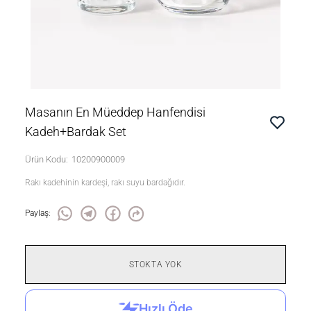
Masanın En Müeddep Hanfendisi
Kadeh+Bardak Set
Ürün Kodu
:
10200900009
Rakı kadehinin kardeşi, rakı suyu bardağıdır.
Paylaş
:
STOKTA YOK