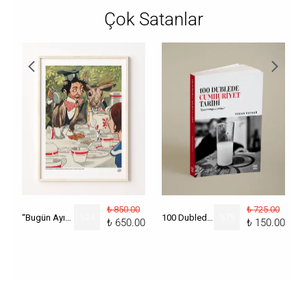
Çok Satanlar
₺ 850.00
₺ 725.00
“Bugün Ayın Kaçı?” Poster
%
24
100 Dublede Cumhuriyet Tarihi
%
79
₺ 650.00
₺ 150.00