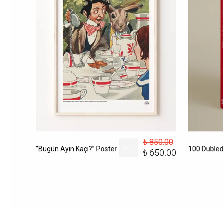
₺ 850.00
156.00
%
24
“Bugün Ayın Kaçı?” Poster
₺ 650.00