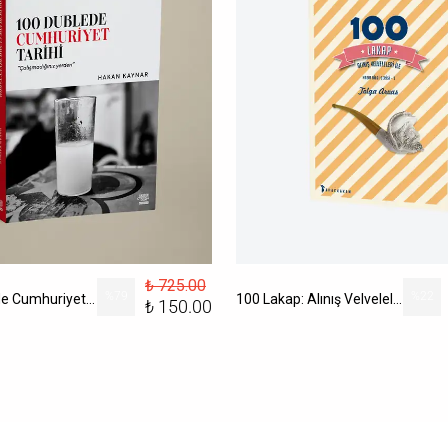
₺ 725.00
%
79
%
22
100 Dublede Cumhuriyet Tarihi
100 Lakap: Alınış Velveleleri İle
₺ 150.00