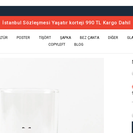
n Rakı Şarap Kitapları 490 TL Kargo Dahil (Kelimeli Ajan
LTÜR
POSTER
TİŞÖRT
ŞAPKA
BEZ ÇANTA
DİĞER
GL
COPYLEFT
BLOG