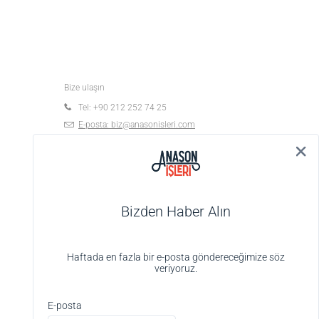
Bize ulaşın
Tel: +90 212 252 74 25
E-posta:
biz@anasonisleri.com
19 Mayıs Mah. Veteriner Hilmi Sok., Hilmi Palas
No:4 K:1 D:4, 34363 Şişli-İstanbul
Bizden Haber Alın
Haftada en fazla bir e-posta göndereceğimize söz
veriyoruz.
Alışveriş deneyiminizi iyileştirmek için yasal
düzenlemelere uygun çerezler (cookies)
E-posta