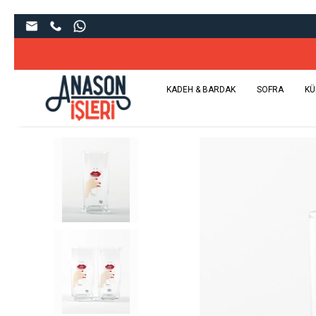
Sınır Tanımaya
KADEH & BARDAK
SOFRA
KÜ