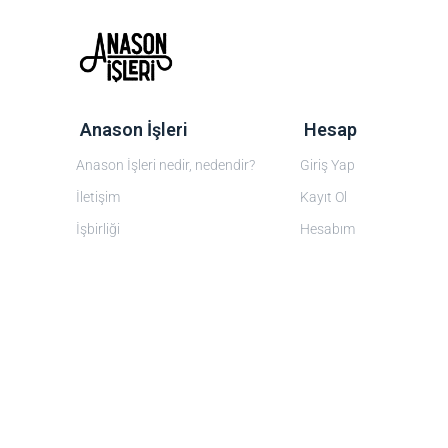
‎ Anason İşleri
‎ Hesap
Anason İşleri nedir, nedendir?
Giriş Yap
İletişim
Kayıt Ol
İşbirliği
Hesabım