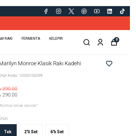
da 2026 hediye!)
AM RAKI
FERMENTA
KELEPİR
0
Marilyn Monroe Klasik Rakı Kadehi
Ürün Kodu
:
10200100299
₺ 390.00
₺ 290.00
“Normal olmak sıkıcıdır.”
Ürün
Tek
2'li Set
6'lı Set