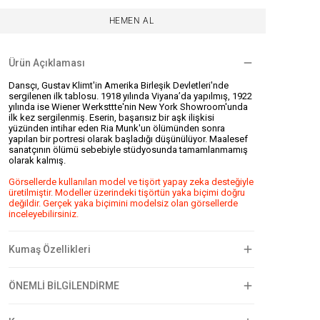
HEMEN AL
Ürün Açıklaması
Dansçı, Gustav Klimt'in Amerika Birleşik Devletleri'nde
sergilenen ilk tablosu. 1918 yılında Viyana’da yapılmış, 1922
yılında ise Wiener Werksttte'nin New York Showroom'unda
ilk kez sergilenmiş. Eserin, başarısız bir aşk ilişkisi
yüzünden intihar eden Ria Munk'un ölümünden sonra
yapılan bir portresi olarak başladığı düşünülüyor. Maalesef
sanatçının ölümü sebebiyle stüdyosunda tamamlanmamış
olarak kalmış.
Görsellerde kullanılan model ve tişört yapay zeka desteğiyle
üretilmiştir. Modeller üzerindeki tişörtün yaka biçimi doğru
değildir. Gerçek yaka biçimini modelsiz olan görsellerde
inceleyebilirsiniz.
Kumaş Özellikleri
ÖNEMLİ BİLGİLENDİRME