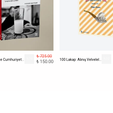
₺ 725.00
%
79
%
22
100 Dublede Cumhuriyet Tarihi
100 Lakap: Alınış Velveleleri İle
₺ 150.00