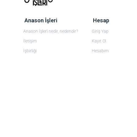
‎ Anason İşleri
‎ Hesap
Anason İşleri nedir, nedendir?
Giriş Yap
İletişim
Kayıt Ol
İşbirliği
Hesabım