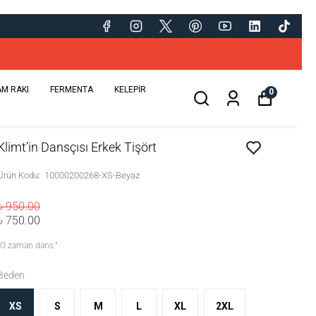
AM RAKI
FERMENTA
KELEPİR
0
Klimt’in Dansçısı Erkek Tişört
Ürün Kodu
:
10000200268-XS-Beyaz
₺ 950.00
₺ 750.00
“O zaman dans.”
Beden
XS
S
M
L
XL
2XL