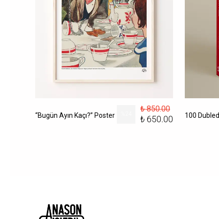
₺ 850.00
156.00
%
24
“Bugün Ayın Kaçı?” Poster
₺ 650.00