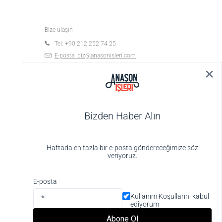
Bize ulaşın
Tel: +90 212 252 74 25
E-posta:
biz@anasonisleri.com
19 Mayıs Mah. Veteriner Hilmi Sok., Hilmi Palas
No:4 K:1 D:4, 34363 Şişli-İstanbul
Bizden Haber Alın
Haftada en fazla bir e-posta göndereceğimize söz
veriyoruz.
Alışveriş deneyiminizi iyileştirmek için yasal
düzenlemelere uygun çerezler (cookies)
E-posta
kullanıyoruz. Detaylı bilgiye
Gizlilik ve Çerez
Kullanım Koşullarını kabul
Politikası
sayfamızdan erişebilirsiniz.
ediyorum
Anladım
Abone Ol