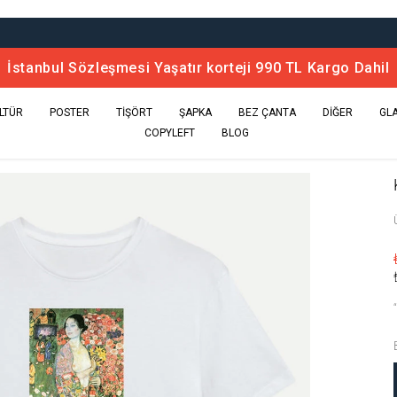
İstanbul Sözleşmesi Yaşatır korteji 990 TL Kargo Dahil
LTÜR
POSTER
TİŞÖRT
ŞAPKA
BEZ ÇANTA
DİĞER
GL
COPYLEFT
BLOG