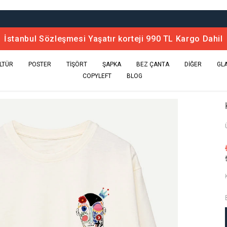
İstanbul Sözleşmesi Yaşatır korteji 990 TL Kargo Dahil
LTÜR
POSTER
TİŞÖRT
ŞAPKA
BEZ ÇANTA
DİĞER
GL
COPYLEFT
BLOG