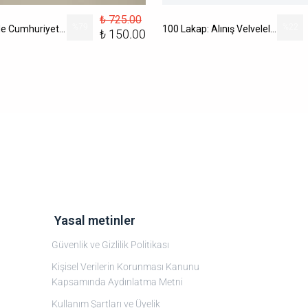
₺ 725.00
%
79
%
22
100 Dublede Cumhuriyet Tarihi
100 Lakap: Alınış Velveleleri İle
₺ 150.00
‎ Yasal metinler
Güvenlik ve Gizlilik Politikası
Kişisel Verilerin Korunması Kanunu
Kapsamında Aydınlatma Metni
Kullanım Şartları ve Üyelik