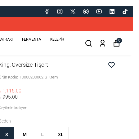
AM RAKI
FERMENTA
KELEPİR
0
King, Oversize Tişört
Ürün Kodu
:
10000200062-S-Krem
₺ 1,115.00
₺ 995.00
Keyfimin kralıyım
Beden
S
M
L
XL