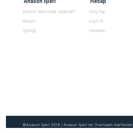
‎ Anason İşleri
‎ Hesap
Anason İşleri nedir, nedendir?
Giriş Yap
İletişim
Kayıt Ol
İşbirliği
Hesabım
©Anason İşleri 2019 / Anason İşleri bir
Overteam
marifetidir.