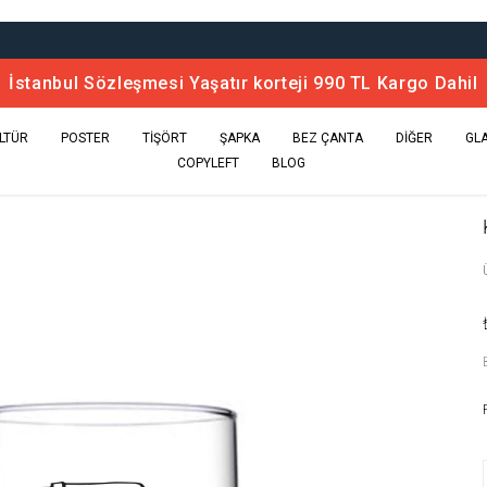
İstanbul Sözleşmesi Yaşatır korteji 990 TL Kargo Dahil
LTÜR
POSTER
TİŞÖRT
ŞAPKA
BEZ ÇANTA
DİĞER
GL
COPYLEFT
BLOG