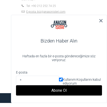
Tel: +90 212 252 74 25
E-posta:
biz@anasonisleri.com
19 Mayıs Mah. Veteriner Hilmi Sok., Hilmi Palas
No:4 K:1 D:4, 34363 Şişli-İstanbul
Bizden Haber Alın
Haftada en fazla bir e-posta göndereceğimize söz
veriyoruz.
Alışveriş deneyiminizi iyileştirmek için yasal
düzenlemelere uygun çerezler (cookies)
E-posta
kullanıyoruz. Detaylı bilgiye
Gizlilik ve Çerez
Kullanım Koşullarını kabul
Politikası
sayfamızdan erişebilirsiniz.
ediyorum
Anladım
Abone Ol