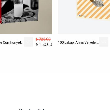
₺ 725.00
%
79
%
22
100 Dublede Cumhuriyet Tarihi
100 Lakap: Alınış Velveleleri İle
₺ 150.00