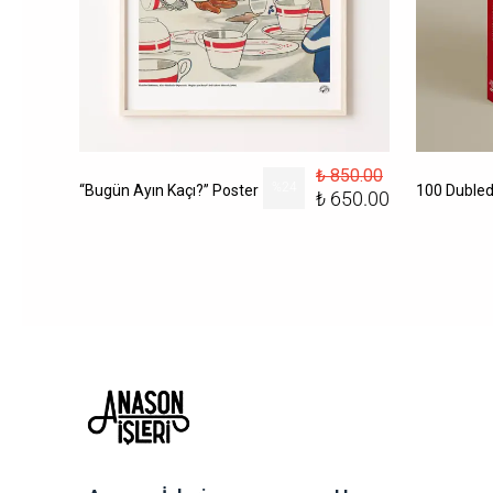
₺ 850.00
156.00
%
24
“Bugün Ayın Kaçı?” Poster
₺ 650.00