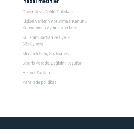
‎ Yasal metinler
Güvenlik ve Gizlilik Politikası
Kişisel Verilerin Korunması Kanunu
Kapsamında Aydınlatma Metni
Kullanım Şartları ve Üyelik
Sözleşmesi
Mesafeli Satış Sözleşmesi
Sipariş ve İade/Değişim Koşulları
Hizmet Şartları
Para iade politikası