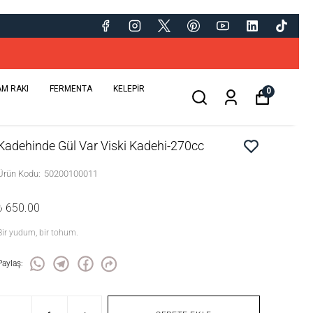
AM RAKI
FERMENTA
KELEPİR
0
Kadehinde Gül Var Viski Kadehi-270cc
Ürün Kodu
:
50200100011
₺ 650.00
Bir yudum, bir tohum.
Paylaş
: