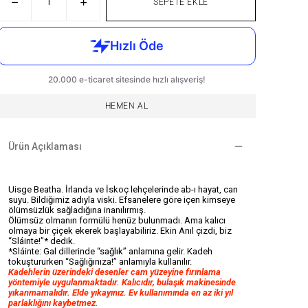
SEPETE EKLE
HEMEN AL
Ürün Açıklaması
Uisge Beatha. İrlanda ve İskoç lehçelerinde ab-ı hayat, can
suyu. Bildiğimiz adıyla viski. Efsanelere göre içen kimseye
ölümsüzlük sağladığına inanılırmış.
Ölümsüz olmanın formülü henüz bulunmadı. Ama kalıcı
olmaya bir çiçek ekerek başlayabiliriz. Ekin Anıl çizdi, biz
“Sláinte!”* dedik.
*Sláinte: Gal dillerinde “sağlık” anlamına gelir. Kadeh
tokuştururken “Sağlığınıza!” anlamıyla kullanılır.
Kadehlerin üzerindeki desenler cam yüzeyine fırınlama
yöntemiyle uygulanmaktadır. Kalıcıdır, bulaşık makinesinde
yıkanmamalıdır. Elde yıkayınız. Ev kullanımında en az iki yıl
parlaklığını kaybetmez.