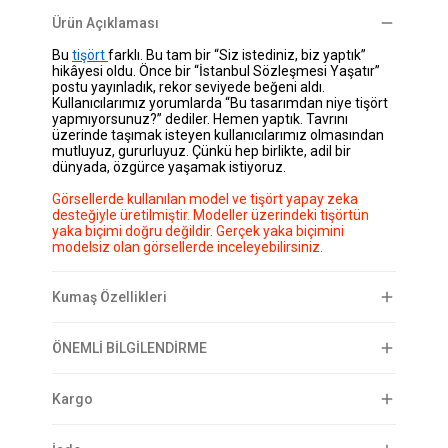
Ürün Açıklaması
Bu
tişört
farklı. Bu tam bir “Siz istediniz, biz yaptık”
hikâyesi oldu. Önce bir “İstanbul Sözleşmesi Yaşatır”
postu yayınladık, rekor seviyede beğeni aldı.
Kullanıcılarımız yorumlarda “Bu tasarımdan niye tişört
yapmıyorsunuz?” dediler. Hemen yaptık. Tavrını
üzerinde taşımak isteyen kullanıcılarımız olmasından
mutluyuz, gururluyuz. Çünkü hep birlikte, adil bir
dünyada, özgürce yaşamak istiyoruz.
Görsellerde kullanılan model ve tişört yapay zeka
desteğiyle üretilmiştir. Modeller üzerindeki tişörtün
yaka biçimi doğru değildir. Gerçek yaka biçimini
modelsiz olan görsellerde inceleyebilirsiniz.
Kumaş Özellikleri
ÖNEMLİ BİLGİLENDİRME
Kargo