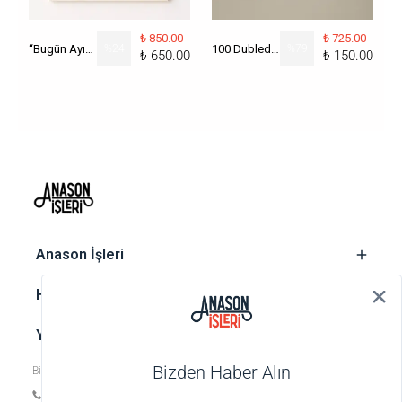
₺ 850.00
₺ 725.00
“Bugün Ayın Kaçı?” Poster
%
24
100 Dublede Cumhuriyet Tarihi
%
79
₺ 650.00
₺ 150.00
‎ Anason İşleri
‎ Hesap
‎ Yasal metinler
Bizden Haber Alın
Bize ulaşın
Tel: +90 212 252 74 25