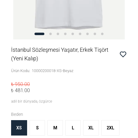
İstanbul Sözleşmesi Yaşatır, Erkek Tişört
(Yeni Kalıp)
Ürün Kodu
:
10000200018-XS-Beyaz
₺ 950.00
₺ 481.00
adil bir dünyada, özgürce
Beden
XS
S
M
L
XL
2XL