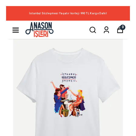
İstanbul Sözleşmesi Yaşatır korteji 990 TL Kargo Dahil
0