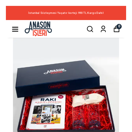
İstanbul Sözleşmesi Yaşatır korteji 990 TL Kargo Dahil
0