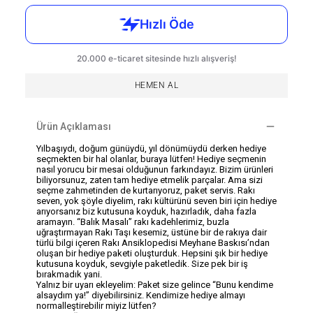
HEMEN AL
Ürün Açıklaması
Yılbaşıydı, doğum günüydü, yıl dönümüydü derken hediye
seçmekten bir hal olanlar, buraya lütfen! Hediye seçmenin
nasıl yorucu bir mesai olduğunun farkındayız. Bizim ürünleri
biliyorsunuz, zaten tam hediye etmelik parçalar. Ama sizi
seçme zahmetinden de kurtarıyoruz, paket servis. Rakı
seven, yok şöyle diyelim, rakı kültürünü seven biri için hediye
arıyorsanız biz kutusuna koyduk, hazırladık, daha fazla
aramayın. “Balık Masalı” rakı kadehlerimiz, buzla
uğraştırmayan Rakı Taşı kesemiz, üstüne bir de rakıya dair
türlü bilgi içeren Rakı Ansiklopedisi Meyhane Baskısı’ndan
oluşan bir hediye paketi oluşturduk. Hepsini şık bir hediye
kutusuna koyduk, sevgiyle paketledik. Size pek bir iş
bırakmadık yani.
Yalnız bir uyarı ekleyelim: Paket size gelince “Bunu kendime
alsaydım ya!” diyebilirsiniz. Kendimize hediye almayı
normalleştirebilir miyiz lütfen?