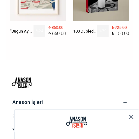
₺ 850.00
₺ 725.00
“Bugün Ayın Kaçı?” Poster
%
24
100 Dublede Cumhuriyet Tarihi
%
79
₺ 650.00
₺ 150.00
‎ Anason İşleri
‎ Hesap
‎ Yasal metinler