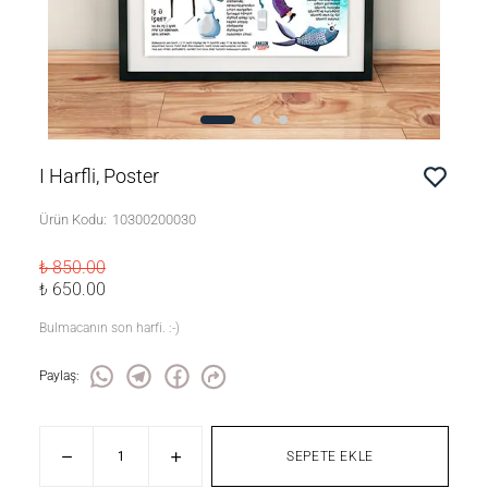
I Harfli, Poster
Ürün Kodu
:
10300200030
₺ 850.00
₺ 650.00
Bulmacanın son harfi. :-)
Paylaş
:
SEPETE EKLE