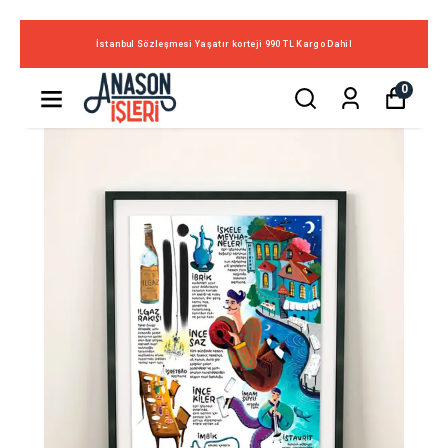
İstanbul Sözleşmesi Yaşatır korteji 990 TL Kargo Dahil
0