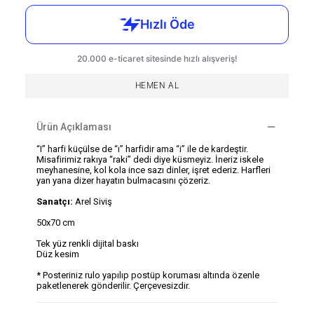
HEMEN AL
Ürün Açıklaması
“I” harfi küçülse de “ı” harfidir ama “i” ile de kardeştir.
Misafirimiz rakıya “raki” dedi diye küsmeyiz. İneriz iskele
meyhanesine, kol kola ince sazı dinler, işret ederiz. Harfleri
yan yana dizer hayatın bulmacasını çözeriz.
Sanatçı:
Arel Siviş
50x70 cm
Tek yüz renkli dijital baskı
Düz kesim
* Posteriniz rulo yapılıp
postüp
koruması altında özenle
paketlenerek gönderilir. Çerçevesizdir.