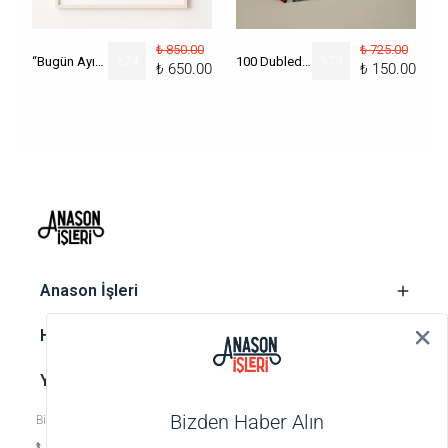
₺ 850.00
₺ 725.00
“Bugün Ayın Kaçı?” Poster
%
24
100 Dublede Cumhuriyet Tarihi
%
79
₺ 650.00
₺ 150.00
‎ Anason İşleri
‎ Hesap
‎ Yasal metinler
Bizden Haber Alın
Bize ulaşın