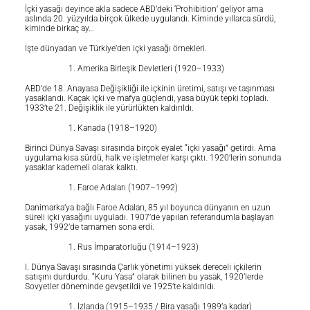
İçki yasağı deyince akla sadece ABD’deki ‘Prohibition’ geliyor ama
aslında 20. yüzyılda birçok ülkede uygulandı. Kiminde yıllarca sürdü,
kiminde birkaç ay…
İşte dünyadan ve Türkiye’den içki yasağı örnekleri.
Amerika Birleşik Devletleri (1920–1933)
ABD’de 18. Anayasa Değişikliği ile içkinin üretimi, satışı ve taşınması
yasaklandı. Kaçak içki ve mafya güçlendi, yasa büyük tepki topladı.
1933’te 21. Değişiklik ile yürürlükten kaldırıldı.
Kanada (1918–1920)
Birinci Dünya Savaşı sırasında birçok eyalet “içki yasağı” getirdi. Ama
uygulama kısa sürdü, halk ve işletmeler karşı çıktı. 1920’lerin sonunda
yasaklar kademeli olarak kalktı.
Faroe Adaları (1907–1992)
Danimarka’ya bağlı Faroe Adaları, 85 yıl boyunca dünyanın en uzun
süreli içki yasağını uyguladı. 1907’de yapılan referandumla başlayan
yasak, 1992’de tamamen sona erdi.
Rus İmparatorluğu (1914–1923)
I. Dünya Savaşı sırasında Çarlık yönetimi yüksek dereceli içkilerin
satışını durdurdu. “Kuru Yasa” olarak bilinen bu yasak, 1920’lerde
Sovyetler döneminde gevşetildi ve 1925’te kaldırıldı.
İzlanda (1915–1935 / Bira yasağı 1989’a kadar)