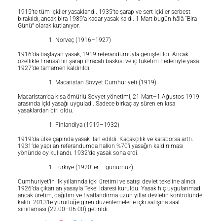
1915’te tüm içkiler yasaklandı. 1935’te şarap ve sert içkiler serbest
bırakıldı, ancak bira 1989’a kadar yasak kaldı. 1 Mart bugün hâlâ “Bira
Günü” olarak kutlanıyor.
Norveç (1916–1927)
1916’da başlayan yasak, 1919 referandumuyla genişletildi. Ancak
özellikle Fransa’nın şarap ihracatı baskısı ve iç tüketim nedeniyle yasa
1927’de tamamen kaldırıldı.
Macaristan Sovyet Cumhuriyeti (1919)
Macaristan’da kısa ömürlü Sovyet yönetimi, 21 Mart–1 Ağustos 1919
arasında içki yasağı uyguladı. Sadece birkaç ay süren en kısa
yasaklardan biri oldu.
Finlandiya (1919–1932)
1919’da ülke çapında yasak ilan edildi. Kaçakçılık ve karaborsa arttı.
1931’de yapılan referandumda halkın %70’i yasağın kaldırılması
yönünde oy kullandı. 1932’de yasak sona erdi.
Türkiye (1920’ler – günümüz)
Cumhuriyet’in ilk yıllarında içki üretimi ve satışı devlet tekeline alındı.
1926’da çıkarılan yasayla Tekel İdaresi kuruldu. Yasak hiç uygulanmadı
ancak üretim, dağıtım ve fiyatlandırma uzun yıllar devletin kontrolünde
kaldı. 2013’te yürürlüğe giren düzenlemelerle içki satışına saat
sınırlaması (22.00–06.00) getirildi.