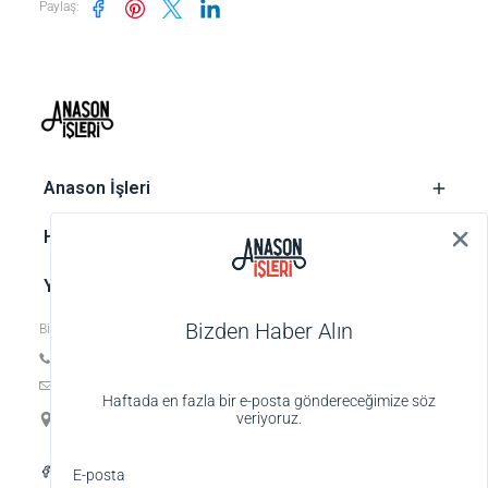
Paylaş
:
‎ Anason İşleri
‎ Hesap
‎ Yasal metinler
Bizden Haber Alın
Bize ulaşın
Tel: +90 212 252 74 25
E-posta:
biz@anasonisleri.com
Haftada en fazla bir e-posta göndereceğimize söz
19 Mayıs Mah. Veteriner Hilmi Sok., Hilmi Palas No:4 K:1 D:4,
veriyoruz.
34363 Şişli-İstanbul
Alışveriş deneyiminizi iyileştirmek için yasal
E-posta