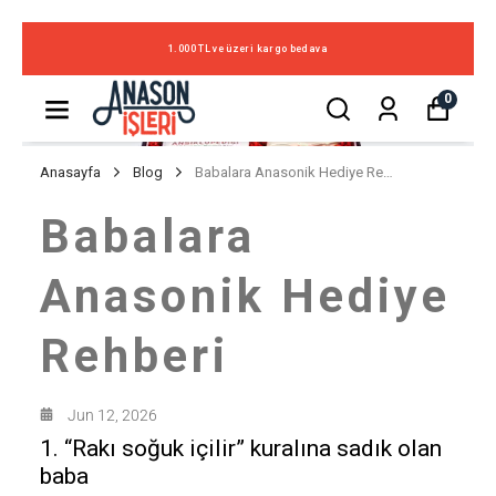
1.000 TL ve üzeri kargo bedava
0
Anasayfa
Blog
Babalara Anasonik Hediye Rehberi
Babalara
Anasonik Hediye
Rehberi
Jun 12, 2026
1. “Rakı soğuk içilir” kuralına sadık olan
baba