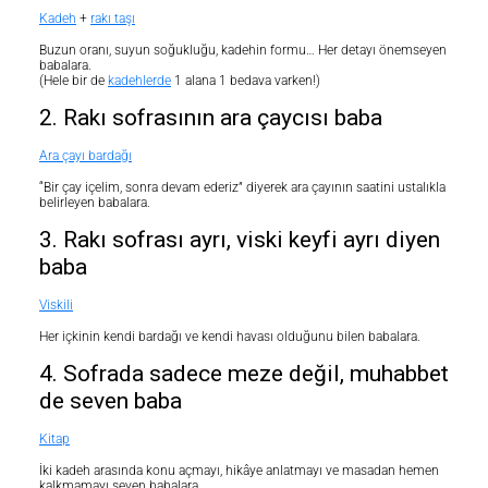
Kadeh
+
rakı taşı
Buzun oranı, suyun soğukluğu, kadehin formu… Her detayı önemseyen
babalara.
(Hele bir de
kadehlerde
1 alana 1 bedava varken!)
2. Rakı sofrasının ara çaycısı baba
Ara çayı bardağı
“Bir çay içelim, sonra devam ederiz” diyerek ara çayının saatini ustalıkla
belirleyen babalara.
3. Rakı sofrası ayrı, viski keyfi ayrı diyen
baba
Viskili
Her içkinin kendi bardağı ve kendi havası olduğunu bilen babalara.
4. Sofrada sadece meze değil, muhabbet
de seven baba
Kitap
İki kadeh arasında konu açmayı, hikâye anlatmayı ve masadan hemen
kalkmamayı seven babalara.