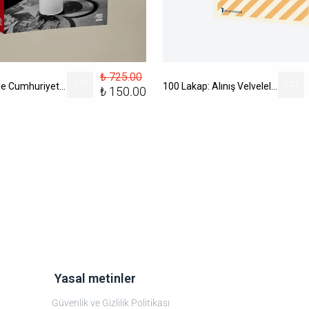
₺ 725.00
%
79
%
22
100 Dublede Cumhuriyet Tarihi
100 Lakap: Alınış Velveleleri İle
₺ 150.00
‎ Yasal metinler
Güvenlik ve Gizlilik Politikası