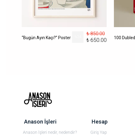
₺ 850.00
156.00
%
24
“Bugün Ayın Kaçı?” Poster
₺ 650.00
‎ Anason İşleri
‎ Hesap
Anason İşleri nedir, nedendir?
Giriş Yap