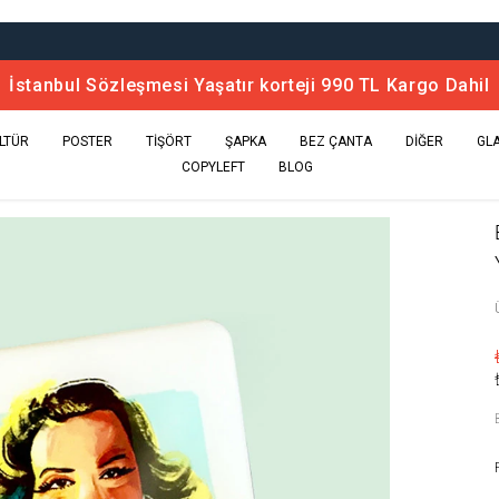
İstanbul Sözleşmesi Yaşatır korteji 990 TL Kargo Dahil
LTÜR
POSTER
TİŞÖRT
ŞAPKA
BEZ ÇANTA
DİĞER
GL
COPYLEFT
BLOG