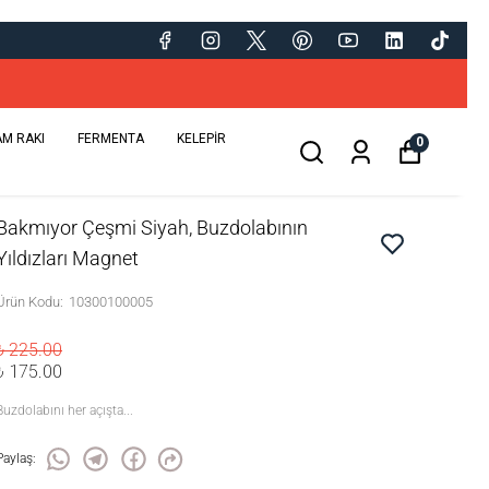
AM RAKI
FERMENTA
KELEPİR
0
Bakmıyor Çeşmi Siyah, Buzdolabının
Yıldızları Magnet
Ürün Kodu
:
10300100005
₺ 225.00
₺ 175.00
Buzdolabını her açışta...
Paylaş
: