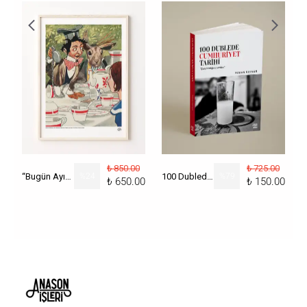
₺ 850.00
₺ 725.00
“Bugün Ayın Kaçı?” Poster
%
24
100 Dublede Cumhuriyet Tarihi
%
79
₺ 650.00
₺ 150.00