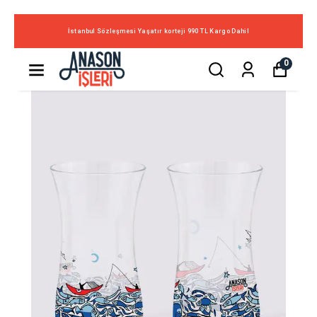
İstanbul Sözleşmesi Yaşatır korteji 990 TL Kargo Dahil
0