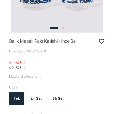
Balık Masalı Rakı Kadehi - İnce Belli
Ürün Kodu
:
10200100253
₺ 550.00
₺ 390.00
Masal gibi sofralar için…
Ürün
Tek
2'li Set
6'lı Set