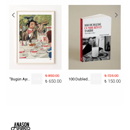
₺ 850.00
₺ 725.00
“Bugün Ayın Kaçı?” Poster
%
24
100 Dublede Cumhuriyet Tarihi
%
79
₺ 650.00
₺ 150.00