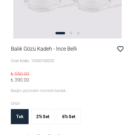
Balık Gözü Kadeh - İnce Belli
Ürün Kodu
:
10200100252
₺ 550.00
₺ 390.00
Balığın gözünden ince belli bardak…
Ürün
Tek
2'li Set
6'lı Set