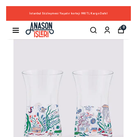
İstanbul Sözleşmesi Yaşatır korteji 990 TL Kargo Dahil
0