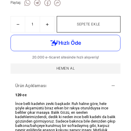
Paylaş
:
SEPETE EKLE
HEMEN AL
Ürün Açıklaması
120 cc
İnce belli kadehin zevki başkadır. Ruh haline göre, hele
şöyle akşamüstü biraz erken bir rakıya oturulduysa ince
belliler çıkar masaya. Balık Gözü, en sevilen
kadehlerimizdendi, dedik ki neden ince belli kadehi da balık
gözünden görmüyoruz. Sadece bakınca bile denizden çıkıp
balkona/bahçeye kurulmuş bir sofradaymış gibi, karpuz
peynir eşliğinde anason kokusu sarıyor insanı. Mutluluk