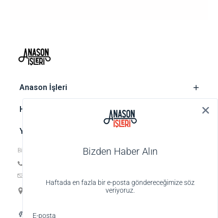
‎ Anason İşleri
‎ Hesap
‎ Yasal metinler
Bizden Haber Alın
Bize ulaşın
Tel: +90 212 252 74 25
E-posta:
biz@anasonisleri.com
Haftada en fazla bir e-posta göndereceğimize söz
19 Mayıs Mah. Veteriner Hilmi Sok., Hilmi Palas No:4 K:1 D:4,
veriyoruz.
34363 Şişli-İstanbul
Alışveriş deneyiminizi iyileştirmek için yasal
E-posta