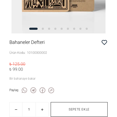
Bahaneler Defteri
Ürün Kodu
:
10100300002
₺ 125.00
₺ 99.00
Bir bahanaye bakar
Paylaş
:
SEPETE EKLE