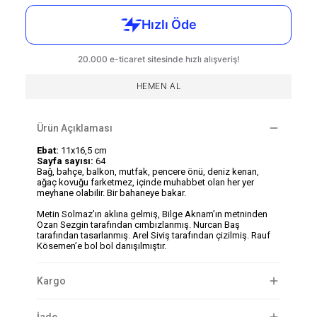
HEMEN AL
Ürün Açıklaması
Ebat:
11x16,5 cm
Sayfa sayısı:
64
Bağ, bahçe, balkon, mutfak, pencere önü, deniz kenarı,
ağaç kovuğu farketmez, içinde muhabbet olan her yer
meyhane olabilir. Bir bahaneye bakar.
Metin Solmaz’ın aklına gelmiş, Bilge Aknam’ın metninden
Ozan Sezgin tarafından cımbızlanmış. Nurcan Baş
tarafından tasarlanmış. Arel Siviş tarafından çizilmiş. Rauf
Kösemen’e bol bol danışılmıştır.
Kargo