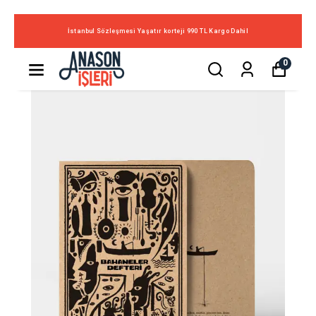
İstanbul Sözleşmesi Yaşatır korteji 990 TL Kargo Dahil
0