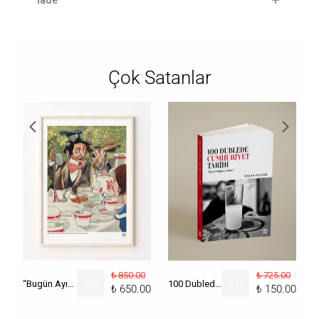
İade
Çok Satanlar
₺ 850.00
₺ 725.00
“Bugün Ayın Kaçı?” Poster
%
24
100 Dublede Cumhuriyet Tarihi
%
79
₺ 650.00
₺ 150.00