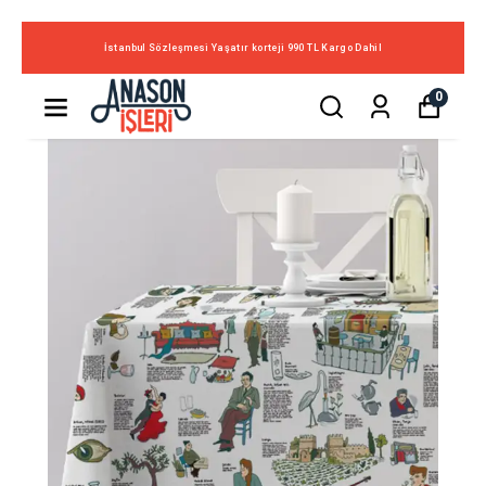
İstanbul Sözleşmesi Yaşatır korteji 990 TL Kargo Dahil
0