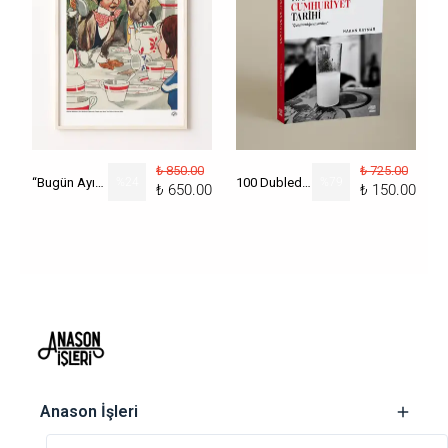
₺ 850.00
₺ 725.00
“Bugün Ayın Kaçı?” Poster
%
24
100 Dublede Cumhuriyet Tarihi
%
79
₺ 650.00
₺ 150.00
‎ Anason İşleri