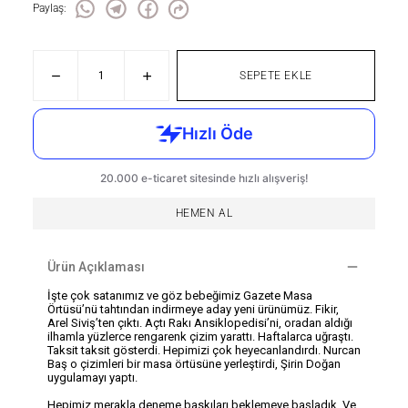
Paylaş
:
SEPETE EKLE
HEMEN AL
Ürün Açıklaması
İşte çok satanımız ve göz bebeğimiz Gazete Masa
Örtüsü’nü tahtından indirmeye aday yeni ürünümüz. Fikir,
Arel Siviş’ten çıktı. Açtı Rakı Ansiklopedisi’ni, oradan aldığı
ilhamla yüzlerce rengarenk çizim yarattı. Haftalarca uğraştı.
Taksit taksit gösterdi. Hepimizi çok heyecanlandırdı. Nurcan
Baş o çizimleri bir masa örtüsüne yerleştirdi, Şirin Doğan
uygulamayı yaptı.
Hepimiz merakla deneme baskıları beklemeye başladık. Ve