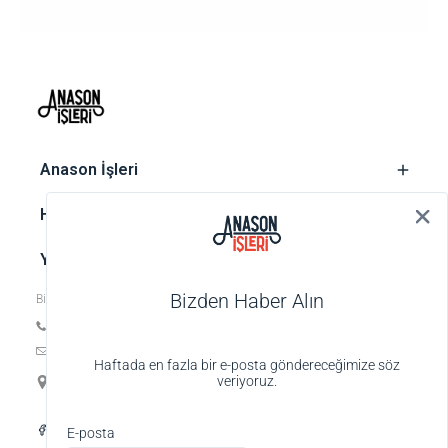
‎ Anason İşleri
‎ Hesap
‎ Yasal metinler
Bizden Haber Alın
Bize ulaşın
Tel: +90 212 252 74 25
E-posta:
biz@anasonisleri.com
Haftada en fazla bir e-posta göndereceğimize söz
19 Mayıs Mah. Veteriner Hilmi Sok., Hilmi Palas No:4 K:1 D:4,
veriyoruz.
34363 Şişli-İstanbul
Alışveriş deneyiminizi iyileştirmek için yasal
E-posta
düzenlemelere uygun çerezler (cookies)