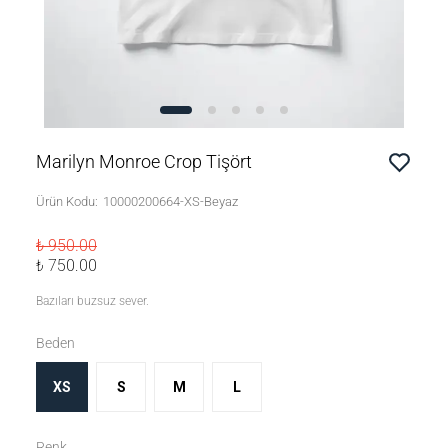
Marilyn Monroe Crop Tişört
Ürün Kodu
:
10000200664-XS-Beyaz
₺ 950.00
₺ 750.00
Bazıları buzsuz sever.
Beden
XS
S
M
L
Renk