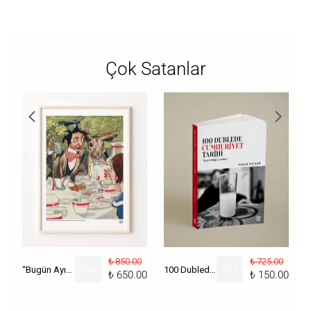
Çok Satanlar
₺ 850.00
₺ 725.00
“Bugün Ayın Kaçı?” Poster
%
24
100 Dublede Cumhuriyet Tarihi
%
79
₺ 650.00
₺ 150.00