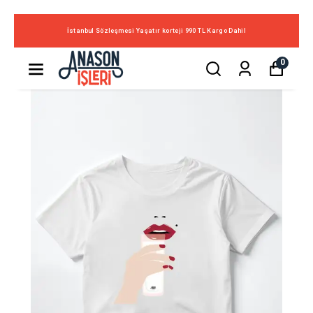
İstanbul Sözleşmesi Yaşatır korteji 990 TL Kargo Dahil
0