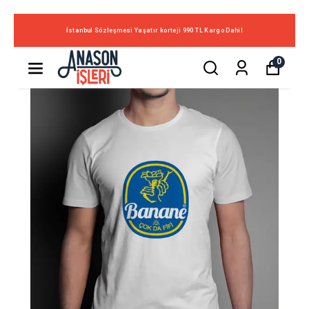
İstanbul Sözleşmesi Yaşatır korteji 990 TL Kargo Dahil
0