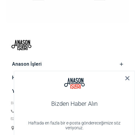
‎ Anason İşleri
‎ Hesap
‎ Yasal metinler
Bizden Haber Alın
Bize ulaşın
Tel: +90 212 252 74 25
E-posta:
biz@anasonisleri.com
Haftada en fazla bir e-posta göndereceğimize söz
19 Mayıs Mah. Veteriner Hilmi Sok., Hilmi Palas No:4 K:1 D:4,
veriyoruz.
34363 Şişli-İstanbul