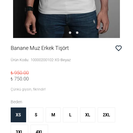
Banane Muz Erkek Tişört
Ürün Kodu
:
10000200102-XS-Beyaz
₺ 950.00
₺ 750.00
Çünkü giysin, fikrindir!
Beden
XS
S
M
L
XL
2XL
3XL
4XL