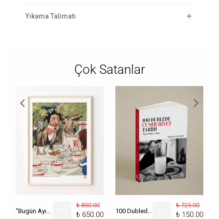
Yıkama Talimatı
Çok Satanlar
₺ 850.00
₺ 725.00
“Bugün Ayın Kaçı?” Poster
%
24
100 Dublede Cumhuriyet Tarihi
%
79
₺ 650.00
₺ 150.00